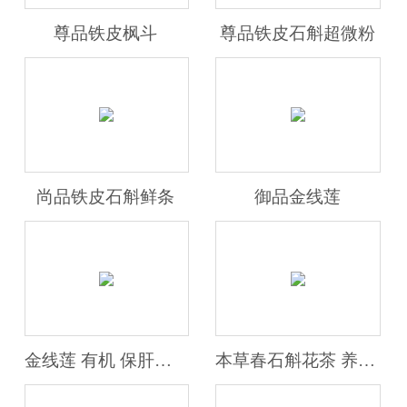
尊品铁皮枫斗
尊品铁皮石斛超微粉
尚品铁皮石斛鲜条
御品金线莲
金线莲 有机 保肝护肝 本草春
本草春石斛花茶 养生茶