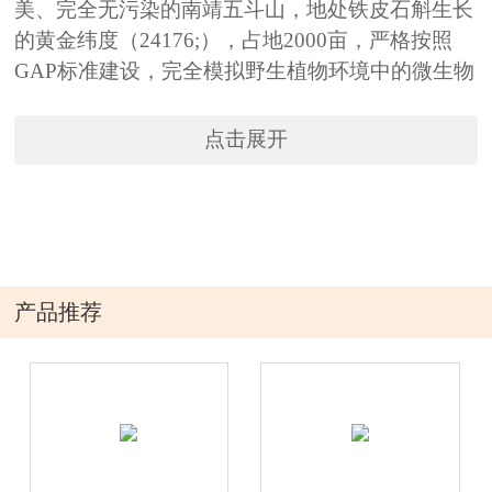
美、完全无污染的南靖五斗山，地处铁皮石斛生长
的黄金纬度（24176;），占地2000亩，严格按照
GAP标准建设，完全模拟野生植物环境中的微生物
降解的有机肥料，营造自然生长条件，是福建省大
的铁皮石斛标准化、科技化、原生态的组培和种植
点击展开
基地。 公司一贯秉承“让石斛造福人类”的经营理
念。以“推动全民健康产业发展，弘扬中医博大精
深文化，造福全人类”为己任,自创立之初就已确定
品牌化经营战略，拓展内外销售渠道，多元化经营
道路。未来，将致力于为客户的健康长寿提供养生
产品推荐
极品，把“本草春”打造成领先的知名品牌。